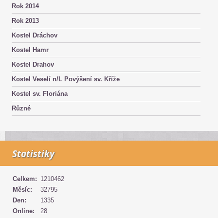
Rok 2014
Rok 2013
Kostel Dráchov
Kostel Hamr
Kostel Drahov
Kostel Veselí n/L Povýšení sv. Kříže
Kostel sv. Floriána
Různé
Statistiky
Celkem:
1210462
Měsíc:
32795
Den:
1335
Online:
28