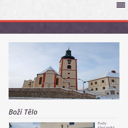
Boží Tělo
Podle
křesťanské