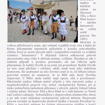
tradice se
každým
rokem na
Slavnost
Těla a Krve
Páně koná v
v mnoha
farnostech
na celém
světě
procesí.
Pro
věřící
křesťany je
velkou příležitostí k tomu, aby veřejně vyjádřili svoji víru a lásku ke
Kristu přítomnému tajemným způsobem v kousku nekvašeného
chleba, který je nesen ulicemi měst i nejmenších vesniček ve zvláštní
schránce "monstranci". V dějinách lidstva odkazoval průvod
slavnostního rázu vždy k něčemu jinému, vyššímu. Nejedná se zde v
žádném případě o pouhou procházku, ale má věřícím spíše
připomínat, že každý člověk je na zemi jen poutníkem. Každý člověk
na tuto zemi přichází i odchází, takže země není jeho stabilním
domovem. Ale podstatné na této životní cestě je to, že během tohoto
putování nemusí jít osamocen. Je tu Bůh sám, který člověka
doprovází. U Něho muže každý najít oporu, sílu a povzbuzení.
Křesťanská tradice během staletí učinila z této slavnosti jedno z
nejpůsobivějších projevů víry, neboť eucharistický Kristus, jež je
tímto jedinečným způsobem přítomen v ulicích, jakoby žehnal lidem
i celému městu. Slavnost Těla a Krve Páně se v naší farnosti ve Veselí
nad Lužnicí zahajuje
bohoslužbou s doprovodem chrámového sboru
a po mši svaté následuje eucharistický průvod městem. Krojované
procesí vychází za doprovodu dechové hudby z kostela Povýšení sv.
Kříže a prochází městem ke čtyřem připraveným oltářům a končí