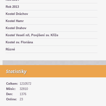
Rok 2013
Kostel Dráchov
Kostel Hamr
Kostel Drahov
Kostel Veselí n/L Povýšení sv. Kříže
Kostel sv. Floriána
Různé
Statistiky
Celkem:
1210572
Měsíc:
32810
Den:
1376
Online:
23