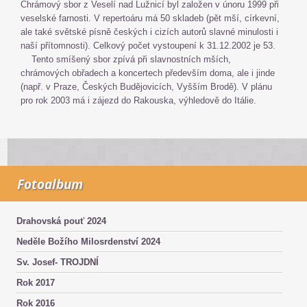
Chrámový sbor z Veselí nad Lužnicí byl založen v únoru 1999 při
veselské farnosti. V repertoáru má 50 skladeb (pět mší, církevní,
ale také světské písně českých i cizích autorů slavné minulosti i
naší přítomnosti). Celkový počet vystoupení k 31.12.2002 je 53.
Tento smíšený sbor zpívá při slavnostních mších,
chrámových obřadech a koncertech především doma, ale i jinde
(např. v Praze, Českých Budějovicích, Vyšším Brodě). V plánu
pro rok 2003 má i zájezd do Rakouska, výhledově do Itálie.
Fotoalbum
Drahovská pouť 2024
Neděle Božího Milosrdenství 2024
Sv. Josef- TROJDNÍ
Rok 2017
Rok 2016