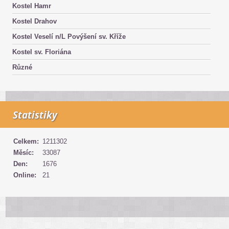
Kostel Hamr
Kostel Drahov
Kostel Veselí n/L Povýšení sv. Kříže
Kostel sv. Floriána
Různé
Statistiky
Celkem:
1211302
Měsíc:
33087
Den:
1676
Online:
21