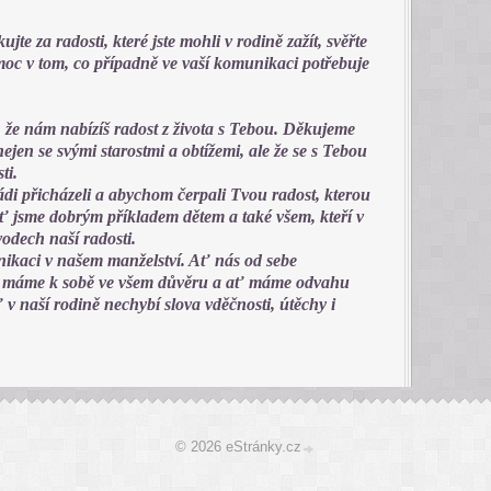
jte za radosti, které jste mohli v rodině zažít, svěřte
omoc v tom, co případně ve vaší komunikaci potřebuje
, že nám nabízíš radost z života s Tebou. Děkujeme
ejen se svými starostmi a obtížemi, ale že se s Tebou
ti.
i přicházeli a abychom čerpali Tvou radost, kterou
ť jsme dobrým příkladem dětem a také všem, kteří v
vodech naší radosti.
ikaci v našem manželství. Ať nás od sebe
Ať máme k sobě ve všem důvěru a ať máme odvahu
v naší rodině nechybí slova vděčnosti, útěchy i
© 2026 eStránky.cz