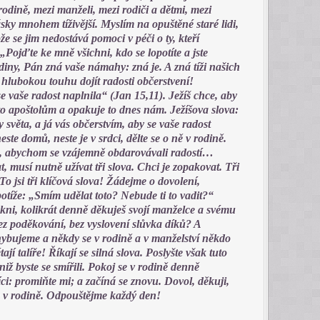
v rodině, mezi manželi, mezi rodiči a dětmi, mezi
sky mnohem tíživější. Myslím na opuštěné staré lidi,
ože se jim nedostává pomoci v péči o ty, kteří
. „Pojďte ke mně všichni, kdo se lopotíte a jste
odiny, Pán zná vaše námahy: zná je. A zná tíži našich
 hlubokou touhu dojít radosti občerstvení!
e vaše radost naplnila“ (Jan 15,11). Ježíš chce, aby
to apoštolům a opakuje to dnes nám. Ježíšova slova:
světa, a já vás občerstvím, aby se vaše radost
este domů, neste je v srdci, dělte se o ně v rodině.
, abychom se vzájemně obdarovávali radostí…
 musí nutně užívat tři slova. Chci je zopakovat. Tři
To jsi tři klíčová slova! Žádejme o dovolení,
otíže: „Smím udělat toto? Nebude ti to vadit?“
ni, kolikrát denně děkuješ svojí manželce a svému
ez poděkování, bez vyslovení slůvka díků? A
hybujeme a někdy se v rodině a v manželství někdo
tají talíře! Říkají se silná slova. Poslyšte však tuto
iž byste se smířili. Pokoj se v rodině denně
i: promiňte mi; a začíná se znovu. Dovol, děkuji,
va v rodině. Odpouštějme každý den!