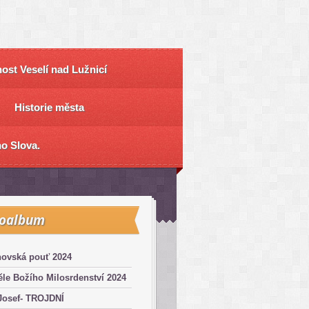
ost Veselí nad Lužnicí
Historie města
o Slova.
toalbum
hovská pouť 2024
le Božího Milosrdenství 2024
Josef- TROJDNÍ