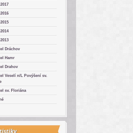
 2017
 2016
 2015
 2014
 2013
el Dráchov
tel Hamr
el Drahov
el Veselí n/L Povýšení sv.
e
el sv. Floriána
né
tistiky