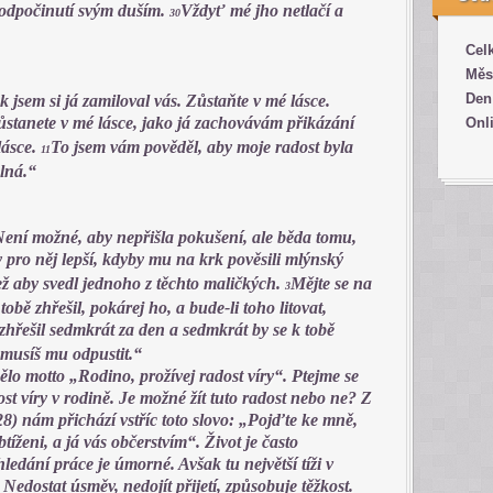
 odpočinutí svým duším.
Vždyť mé jho netlačí a
30
Cel
Měs
Den
k jsem si já zamiloval vás. Zůstaňte v mé lásce.
ůstanete v mé lásce, jako já zachovávám přikázání
Onl
lásce.
To jsem vám pověděl, aby moje radost byla
11
plná.“
ení možné, aby nepřišla pokušení, ale běda tomu,
 pro něj lepší, kdyby mu na krk pověsili mlýnský
ž aby svedl jednoho z těchto maličkých.
Mějte se na
3
tobě zhřešil, pokárej ho, a bude-li toho litovat,
zhřešil sedmkrát za den a sedmkrát by se k tobě
,‘ musíš mu odpustit.“
mělo motto „Rodino, prožívej radost víry“. Ptejme se
ost víry v rodině. Je možné žít tuto radost nebo ne? Z
8) nám přichází vstříc toto slovo: „Pojďte ke mně,
obtíženi, a já vás občerstvím“. Život je často
edání práce je úmorné. Avšak tu největší tíži v
 Nedostat úsměv, nedojít přijetí, způsobuje těžkost.