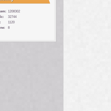
kem:
1208302
íc:
32744
:
1120
ine:
8