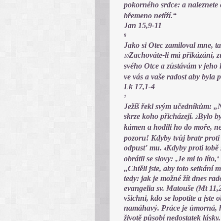
pokorného srdce: a naleznete
břemeno netíží.“
Jan 15,9-11
9
Jako si Otec zamiloval mne, ta
Zachováte-li má přikázání, z
10
svého Otce a zůstávám v jeho 
ve vás a vaše radost aby byla 
Lk 17,1-4
1
Ježíš řekl svým učedníkům: „N
skrze koho přicházejí.
Bylo by
2
kámen a hodili ho do moře, ne
pozoru! Kdyby tvůj bratr proti 
odpusť mu.
Kdyby proti tobě 
4
obrátil se slovy: ‚Je mi to líto
„Chtěli jste, aby toto setkání 
tedy: jak je možné žít dnes rad
evangelia sv. Matouše (Mt 11,2
všichni, kdo se lopotíte a jste 
namáhavý. Práce je úmorná, hl
životě působí nedostatek lásky.