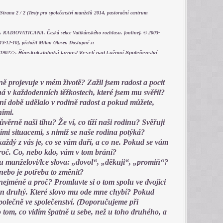
a 2 / 2 (Texty pro společenství manželů 2014, pastorační centrum
íry. RADIOVATICANA. Česká sekce Vatikánského rozhlasu. [online]. © 2003-
13-12-10], přeložil Milan Glaser. Dostupné z:
d=19027>.
Římskokatolická farnost Veselí nad Lužnicí Společenství
tně projevuje v mém životě? Zažil jsem radost a pocit
á v každodenních těžkostech, které jsem mu svěřil?
ní době udělalo v rodině radost a pokud můžete,
ními.
ůvěrně naši tíhu? Že ví, co tíží naši rodinu? Svěřuji
ími situacemi, s nimiž se naše rodina potýká?
aždý z vás je, co se vám daří, a co ne. Pokud se vám
proč. Co, nebo kdo, vám v tom brání?
u manželovi/lce slova: „dovol“, „děkuji“, „promiň“?
 nebo je potřeba to změnit?
m nejméně a proč? Promluvte si o tom spolu ve dvojici
tí ten druhý. Které slovo mu ode mne chybí? Pokud
 společně ve společenství. (Doporučujeme při
o tom, co vidím špatně u sebe, než u toho druhého, a