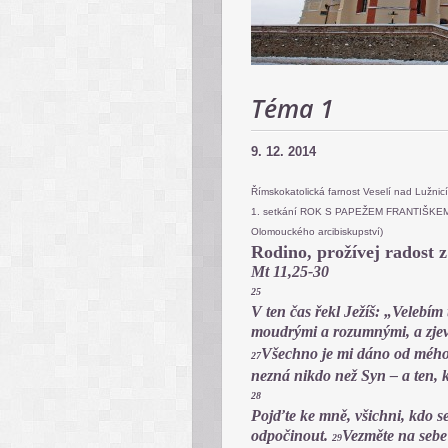
Téma 1
9. 12. 2014
Římskokatolická farnost Veselí nad Lužnic
1. setkání ROK S PAPEŽEM FRANTIŠKEM St
Olomouckého arcibiskupství)
Rodino, prožívej radost z 
Mt 11,25-30
25
V ten čas řekl Ježíš: „Velebím t
moudrými a rozumnými, a zjevi
Všechno je mi dáno od mého 
27
nezná nikdo než Syn – a ten, k
28
Pojďte ke mně, všichni, kdo s
odpočinout.
Vezměte na sebe
29