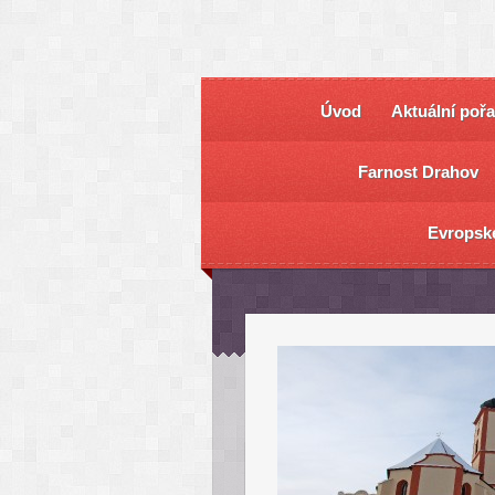
Úvod
Aktuální poř
Farnost Drahov
Evropsk