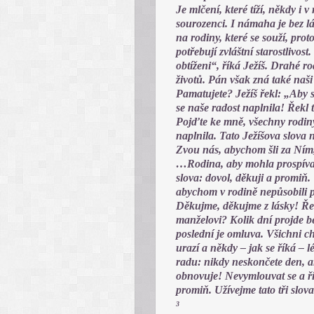
Je mlčení, které tíží, někdy i 
sourozenci. I námaha je bez lá
na rodiny, které se souží, prot
potřebují zvláštní starostlivost
obtíženi“, říká Ježíš. Drahé r
životů. Pán však zná také naši
Pamatujete? Ježíš řekl: „Aby s
se naše radost naplnila! Řekl 
Pojďte ke mně, všechny rodiny 
naplnila. Tato Ježíšova slova n
Zvou nás, abychom šli za Ním
…Rodina, aby mohla prospívat,
slova: dovol, děkuji a promiň. 
abychom v rodině nepůsobili p
Děkujme, děkujme z lásky! Řek
manželovi? Kolik dní projde b
poslední je omluva. Všichni c
urazí a někdy – jak se říká – lé
radu: nikdy neskončete den, an
obnovuje! Nevymlouvat se a říc
promiň. Užívejme tato tři slo
3