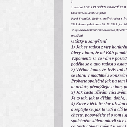
3
1. setkání ROK S PAPEŽEM FRANTIŠKEM Stran
Olomouckého arcibiskupství)
Papež František: Rodino, prožívej radost z v
2013, datum publikování 26. 10. 2013, [cit. 20
<http://www.radiovaticana.cz/clanek.php4?i
manželů
Otázky k zamyšlení
1) Jak se radost z víry konkré
úlevy z toho, že mi Bůh pomáh
Vzpomeňte si, co vám v posled
podělte se o tuto radost s ostat
2) Věříme tomu, že Ježíš zná d
se Bohu v modlitbě s konkrétn
Proberte společně jak na tom k
to nedaří, přemýšlejte o tom, 
3) Jak často užívám vůči svém
Je to tak, jak to dělám, dobře,
4) Které z těch tří slov užívá
a zeptejte se, jak to vidí a cí
chcete, popovídejte si o tom i
společném sdílení mluvit více 
co bych chtěl/a změnit u sebe).