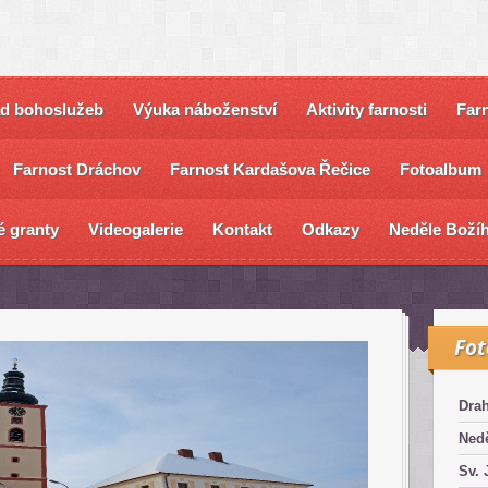
ad bohoslužeb
Výuka náboženství
Aktivity farnosti
Farn
Farnost Dráchov
Farnost Kardašova Řečice
Fotoalbum
é granty
Videogalerie
Kontakt
Odkazy
Neděle Božíh
Fo
Dra
Nedě
Sv. 