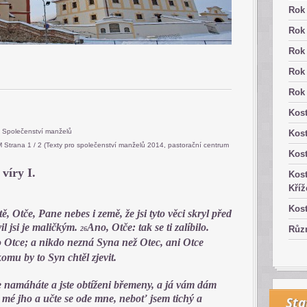
Rok
Rok
Rok
Rok
Rok
Kost
í Společenství manželů
Kos
rana 1 / 2 (Texty pro společenství manželů 2014, pastorační centrum
Kost
víry I.
Kost
Kříž
Kost
ě, Otče, Pane nebes i země, že jsi tyto věci skryl před
l jsi je maličkým.
Ano, Otče: tak se ti zalíbilo.
Růz
26
Otce; a nikdo nezná Syna než Otec, ani Otce
omu by to Syn chtěl zjevit.
e namáháte a jste obtíženi břemeny, a já vám dám
 mé jho a učte se ode mne, neboť jsem tichý a
Sta