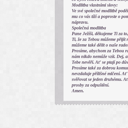
Modlitba vlastními slovy:
Ve své společné modlitbě poděku
mu co vás tíží a poproste o p
nápravu.
Společná modlitba
Pane Ježíši, děkujeme Ti za to
Ti, že za Tebou můžeme přijít n
můžeme také dělit o naše rados
Prosíme, abychom za Tebou rád
nám nikdo nemůže vzít. Dej, a
Tebe nevěří. Ať se ptají po dů
Prosíme také za dobrou komun
nevzdaluje přílišné mlčení. 
svěřovat se jeden druhému. Ať 
prosby za odpuštění.
Amen.