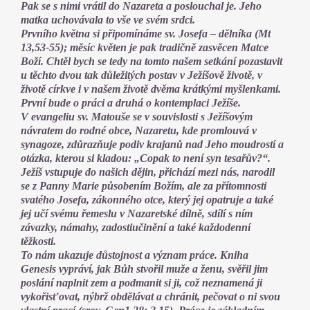
Pak se s nimi vrátil do Nazareta a poslouchal je. Jeho
matka uchovávala to vše ve svém srdci.
Prvního května si připomínáme sv. Josefa – dělníka (Mt
13,53-55); měsíc květen je pak tradičně zasvěcen Matce
Boží. Chtěl bych se tedy na tomto našem setkání pozastavit
u těchto dvou tak důležitých postav v Ježíšově životě, v
životě církve i v našem životě dvěma krátkými myšlenkami.
První bude o práci a druhá o kontemplaci Ježíše.
V evangeliu sv. Matouše se v souvislosti s Ježíšovým
návratem do rodné obce, Nazaretu, kde promlouvá v
synagoze, zdůrazňuje podiv krajanů nad Jeho moudrostí a
otázka, kterou si kladou: „Copak to není syn tesařův?“.
Ježíš vstupuje do našich dějin, přichází mezi nás, narodil
se z Panny Marie působením Božím, ale za přítomnosti
svatého Josefa, zákonného otce, který jej opatruje a také
jej učí svému řemeslu v Nazaretské dílně, sdílí s ním
závazky, námahy, zadostiučinění a také každodenní
těžkosti.
To nám ukazuje důstojnost a význam práce. Kniha
Genesis vypráví, jak Bůh stvořil muže a ženu, svěřil jim
poslání naplnit zem a podmanit si ji, což neznamená ji
vykořisťovat, nýbrž obdělávat a chránit, pečovat o ni svou