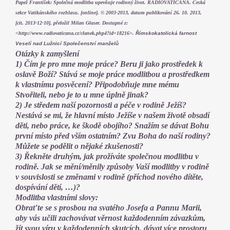
Papež František: Společná modlitba upevňuje rodinný život. RADIOVATICANA. Česká
sekce Vatikánského rozhlasu. [online]. © 2003-2013, datum publikování 26. 10. 2013,
[cit. 2013-12-10], přeložil Milan Glaser. Dostupné z:
<http://www.radiovaticana.cz/clanek.php4?id=18216>.
Římskokatolická farnost
Veselí nad Lužnicí Společenství manželů
Otázky k zamyšlení
1) Čím je pro mne moje práce? Beru ji jako prostředek k
oslavě Boží? Stává se moje práce modlitbou a prostředkem
k vlastnímu posvěcení? Připodobňuje mne mému
Stvořiteli, nebo je to u mne úplně jinak?
2) Je středem naší pozornosti a péče v rodině Ježíš?
Nestává se mi, že hlavní místo Ježíše v našem životě obsadí
děti, nebo práce, ke škodě obojího? Snažím se dávat Bohu
první místo před vším ostatním? Zvu Boha do naší rodiny?
Můžete se podělit o nějaké zkušenosti?
3) Řekněte druhým, jak prožíváte společnou modlitbu v
rodině. Jak se mění/měnily způsoby Vaší modlitby v rodině
v souvislosti se změnami v rodině (příchod nového dítěte,
dospívání dětí, …)?
Modlitba vlastními slovy:
Obraťte se s prosbou na svatého Josefa a Pannu Marii,
aby vás učili zachovávat věrnost každodenním závazkům,
žít svou víru v každodenních skutcích, dávat více prostoru