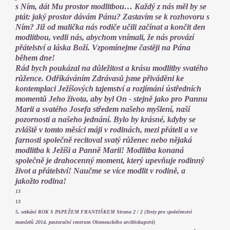
s Ním, dát Mu prostor modlitbou… Každý z nás měl by se
ptát: jaký prostor dávám Pánu? Zastavím se k rozhovoru s
Ním? Již od malička nás rodiče učili začínat a končit den
modlitbou, vedli nás, abychom vnímali, že nás provází
přátelství a láska Boží. Vzpomínejme častěji na Pána
během dne!
Rád bych poukázal na důležitost a krásu modlitby svatého
růžence. Odříkáváním Zdrávasů jsme přiváděni ke
kontemplaci Ježíšových tajemství a rozjímání ústředních
momentů Jeho života, aby byl On - stejně jako pro Pannu
Marii a svatého Josefa středem našeho myšlení, naší
pozornosti a našeho jednání. Bylo by krásné, kdyby se
zvláště v tomto měsíci máji v rodinách, mezi přáteli a ve
farnosti společně recitoval svatý růženec nebo nějaká
modlitba k Ježíši a Panně Marii! Modlitba konaná
společně je drahocenný moment, který upevňuje rodinný
život a přátelství! Naučme se více modlit v rodině, a
jakožto rodina!
13
13
5. setkání ROK S PAPEŽEM FRANTIŠKEM Strana 2 / 2 (Texty pro společenství
manželů 2014, pastorační centrum Olomouckého arcibiskupství)