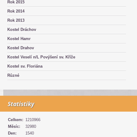
Rok 2015
Rok 2014
Rok 2013
Kostel Dráchov
Kostel Hamr
Kostel Drahov
Kostel Veselí n/L Povýšení sv. Kříže
Kostel sv. Floriána
Různé
Statistiky
Celkem:
1210966
Měsíc:
32980
Den:
1540