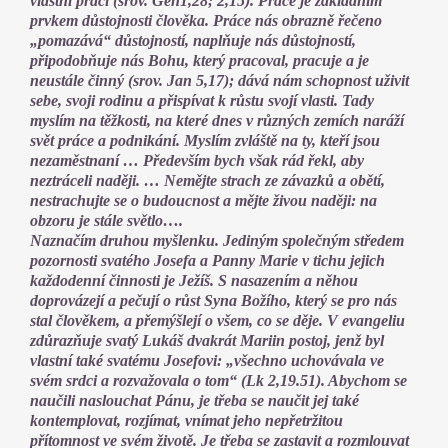
vlastní prací (srov. Gen1,28; 2,15). Práce je základním
prvkem důstojnosti člověka. Práce nás obrazně řečeno
„pomazává“ důstojností, naplňuje nás důstojností,
připodobňuje nás Bohu, který pracoval, pracuje a je
neustále činný (srov. Jan 5,17); dává nám schopnost uživit
sebe, svoji rodinu a přispívat k růstu svojí vlasti. Tady
myslím na těžkosti, na které dnes v různých zemích naráží
svět práce a podnikání. Myslím zvláště na ty, kteří jsou
nezaměstnaní … Především bych však rád řekl, aby
neztráceli naději. … Nemějte strach ze závazků a obětí,
nestrachujte se o budoucnost a mějte živou naději: na
obzoru je stále světlo….
Naznačím druhou myšlenku. Jediným společným středem
pozornosti svatého Josefa a Panny Marie v tichu jejich
každodenní činnosti je Ježíš. S nasazením a něhou
doprovázejí a pečují o růst Syna Božího, který se pro nás
stal člověkem, a přemýšlejí o všem, co se děje. V evangeliu
zdůrazňuje svatý Lukáš dvakrát Mariin postoj, jenž byl
vlastní také svatému Josefovi: „všechno uchovávala ve
svém srdci a rozvažovala o tom“ (Lk 2,19.51). Abychom se
naučili naslouchat Pánu, je třeba se naučit jej také
kontemplovat, rozjímat, vnímat jeho nepřetržitou
přítomnost ve svém životě. Je třeba se zastavit a rozmlouvat