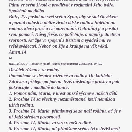
Pánu ve svém životě a prodlévat v rozjímání Jeho tváře.
Společná modlitba
Bože, Tys poslal na svět svého Syna, aby se stal člověkem
a poznal radosti a obtíže života lidské rodiny. Shlédni na
rodinu, která prosí a tvé požehnání. Ochraňuj ji a posiluj
svou pomocí. Dávej jí vše, co potřebuje, a naplň ji duchem
svornosti. Ať žije ve spojení s Kristem a vydává mu ve
světě svědectví. Neboť on žije a kraluje na věk věků.
Amen.14
14
HRDLIČKA, J. Rodina se modlí, Praha: nakladatelství Zvon,1994. str. 67.
Desátek růžence za rodiny
Pomodleme se desátek růžence za rodiny. Do každého
Zdrávasu přidejte po jménu Ježíš následující prosby a pak
pokračujte v modlitbě do konce.
1. Pomoz nám, Maria, v křesťanské výchově našich dětí.
2. Prosíme Tě za všechny nezaměstnané, kteří nemůžou
uživit rodinu.
3. Prosíme Tě, Maria, přimlouvej se za naši rodinu, ať je v
ní Ježíš středem pozornosti.
4. Prosíme Tě, Maria, za víru v naší rodině.
5. Prosíme Tě, Maria, ať přinášíme svědectví o Ježíši mezi