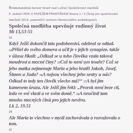
Římskokatolická farnost Veselí nad Lužnicí Společenství manželů
5. setkání ROK S PAPEŽEM FRANTIŠKEM Strana 1 / 2 (Texty pro společenství
manželů 2014, pastorační centrum Olomouckého arcibiskupství)
Společná modlitba upevňuje rodinný život
Mt 13,53-55
53
Když Ježíš dokončil tato podobenství, odebral se odtud.
Přišel do svého domova a učil je v jejich synagóze, takže
54
v úžasu říkali: „Odkud se u toho člověka vzala taková
moudrost a mocné činy?
Což to není syn tesaře? Což se
55
jeho matka nejmenuje Maria a jeho bratři Jakub, Josef,
Šimon a Juda?
A nejsou všechny jeho sestry u nás?
56
Odkud to tedy ten člověk všecko má?“
A byl jim
57
kamenem úrazu. Ale Ježíš jim řekl: „Prorok není beze cti,
leda ve své vlasti a ve svém domě.“
A neučinil tam
58
mnoho mocných činů pro jejich nevěru.
Lk 2, 19.51
19
Ale Maria to všechno v mysli zachovávala a rozvažovala o
tom.
51