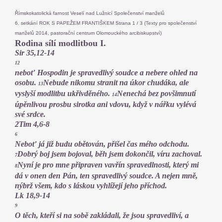
Římskokatolická farnost Veselí nad Lužnicí Společenství manželů
6. setkání ROK S PAPEŽEM FRANTIŠKEM Strana 1 / 3 (Texty pro společenství
manželů 2014, pastorační centrum Olomouckého arcibiskupství)
Rodina sílí modlitbou I.
Sir 35,12-14
12
neboť Hospodin je spravedlivý soudce a nebere ohled na
osobu.
Nebude nikomu stranit na úkor chudáka, ale
13
vyslyší modlitbu ukřivděného.
Nenechá bez povšimnutí
14
úpěnlivou prosbu sirotka ani vdovu, když v nářku vylévá
své srdce.
2Tim 4,6-8
6
Neboť já již budu obětován, přišel čas mého odchodu.
Dobrý boj jsem bojoval, běh jsem dokončil, víru zachoval.
7
Nyní je pro mne připraven vavřín spravedlnosti, který mi
8
dá v onen den Pán, ten spravedlivý soudce. A nejen mně,
nýbrž všem, kdo s láskou vyhlížejí jeho příchod.
Lk 18,9-14
9
O těch, kteří si na sobě zakládali, že jsou spravedliví, a