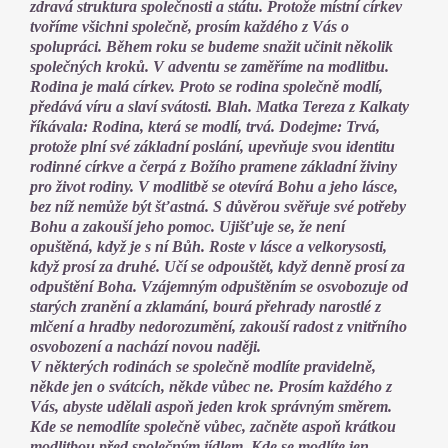
zdravá struktura společnosti a státu. Protože místní církev
tvoříme všichni společně, prosím každého z Vás o
spolupráci. Během roku se budeme snažit učinit několik
společných kroků. V adventu se zaměříme na modlitbu.
Rodina je malá církev. Proto se rodina společně modlí,
předává víru a slaví svátosti. Blah. Matka Tereza z Kalkaty
říkávala: Rodina, která se modlí, trvá. Dodejme: Trvá,
protože plní své základní poslání, upevňuje svou identitu
rodinné církve a čerpá z Božího pramene základní živiny
pro život rodiny. V modlitbě se otevírá Bohu a jeho lásce,
bez níž nemůže být šťastná. S důvěrou svěřuje své potřeby
Bohu a zakouší jeho pomoc. Ujišťuje se, že není
opuštěná, když je s ní Bůh. Roste v lásce a velkorysosti,
když prosí za druhé. Učí se odpouštět, když denně prosí za
odpuštění Boha. Vzájemným odpuštěním se osvobozuje od
starých zranění a zklamání, bourá přehrady narostlé z
mlčení a hradby nedorozumění, zakouší radost z vnitřního
osvobození a nachází novou naději.
V některých rodinách se společně modlíte pravidelně,
někde jen o svátcích, někde vůbec ne. Prosím každého z
Vás, abyste udělali aspoň jeden krok správným směrem.
Kde se nemodlíte společně vůbec, začněte aspoň krátkou
modlitbou před společným jídlem. Kde se modlíte jen