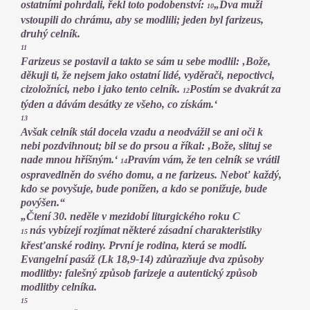
ostatními pohrdali, řekl toto podobenství:
„Dva muži
10
vstoupili do chrámu, aby se modlili; jeden byl farizeus,
druhý celník.
11
Farizeus se postavil a takto se sám u sebe modlil: ‚Bože,
děkuji ti, že nejsem jako ostatní lidé, vyděrači, nepoctivci,
cizoložníci, nebo i jako tento celník.
Postím se dvakrát za
12
týden a dávám desátky ze všeho, co získám.‘
13
Avšak celník stál docela vzadu a neodvážil se ani oči k
nebi pozdvihnout; bil se do prsou a říkal: ‚Bože, slituj se
nade mnou hříšným.‘
Pravím vám, že ten celník se vrátil
14
ospravedlněn do svého domu, a ne farizeus. Neboť každý,
kdo se povyšuje, bude ponížen, a kdo se ponižuje, bude
povýšen.“
„Čtení 30. neděle v mezidobí liturgického roku C
nás vybízejí rozjímat některé zásadní charakteristiky
15
křesťanské rodiny. První je rodina, která se modlí.
Evangelní pasáž (Lk 18,9-14) zdůrazňuje dva způsoby
modlitby: falešný způsob farizeje a autentický způsob
modlitby celníka.
15