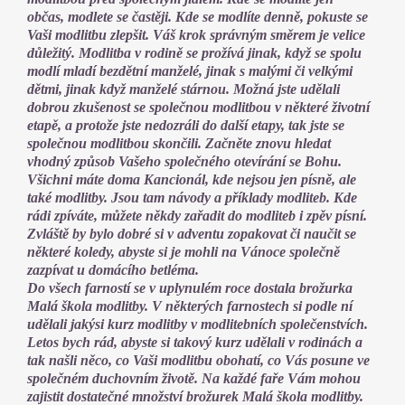
občas, modlete se častěji. Kde se modlíte denně, pokuste se
Vaši modlitbu zlepšit. Váš krok správným směrem je velice
důležitý. Modlitba v rodině se prožívá jinak, když se spolu
modlí mladí bezdětní manželé, jinak s malými či velkými
dětmi, jinak když manželé stárnou. Možná jste udělali
dobrou zkušenost se společnou modlitbou v některé životní
etapě, a protože jste nedozráli do další etapy, tak jste se
společnou modlitbou skončili. Začněte znovu hledat
vhodný způsob Vašeho společného otevírání se Bohu.
Všichni máte doma Kancionál, kde nejsou jen písně, ale
také modlitby. Jsou tam návody a příklady modliteb. Kde
rádi zpíváte, můžete někdy zařadit do modliteb i zpěv písní.
Zvláště by bylo dobré si v adventu zopakovat či naučit se
některé koledy, abyste si je mohli na Vánoce společně
zazpívat u domácího betléma.
Do všech farností se v uplynulém roce dostala brožurka
Malá škola modlitby. V některých farnostech si podle ní
udělali jakýsi kurz modlitby v modlitebních společenstvích.
Letos bych rád, abyste si takový kurz udělali v rodinách a
tak našli něco, co Vaši modlitbu obohatí, co Vás posune ve
společném duchovním životě. Na každé faře Vám mohou
zajistit dostatečné množství brožurek Malá škola modlitby.