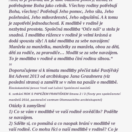
potřebujeme Boha jako celník. Všechny rodiny potřebují
Boha, všechny! Potřebují Jeho pomoc, Jeho sílu, Jeho
požehnání, Jeho milosrdenství, Jeho odpuštění. A k tomu
je zapotřebí jednoduchosti. K modlitbě v rodině je
nezbytná prostota. Společná modlitba ‘Otče náš‘ u stolu je
snadná. I modlitba růžence v rodině je velmi krásná a
dodá spoustu síly! A také modlitba za sebe navzájem!
Manžela za manželku, manželky za manžela, obou za děti,
dětí za rodiče, za prarodiče… Modlit se za sebe navzájem.
To je modlitba v rodině a modlitba činí rodinu silnou.“
16
Doporučujeme si k tématu modlitby přečíst také Pastýřský
list Advent 2013 od arcibiskupa Jana Graubnera (viz
poslední strana) a zaměřit se v něm na pasáže o modlitbě.
Římskokatolická farnost Veselí nad Lužnicí Společenství manželů
6. setkání ROK S PAPEŽEM FRANTIŠKEM Strana 2 / 3 (Texty pro společenství
manželů 2014, pastorační centrum Olomouckého arcibiskupství)
Otázky k zamyšlení
1) Co se vám v modlitbě ve vaší rodině osvědčilo? Podělte
se navzájem.
2) Sdělte si, co pomáhá a co naopak brání v modlitbě ve
vaší rodině. Co mohu říci o naší modlitbě v rodině? Co je