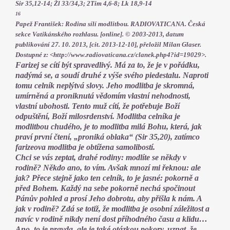
Sir 35,12-14; Žl 33/34,3; 2Tim 4,6-8; Lk 18,9-14
16
Papež František: Rodina sílí modlitbou. RADIOVATICANA. Česká
sekce Vatikánského rozhlasu. [online]. © 2003-2013, datum
publikování 27. 10. 2013, [cit. 2013-12-10], přeložil Milan Glaser.
Dostupné z: <http://www.radiovaticana.cz/clanek.php4?id=19029>.
Farizej se cítí být spravedlivý. Má za to, že je v pořádku,
nadýmá se, a soudí druhé z výše svého piedestalu. Naproti
tomu celník neplýtvá slovy. Jeho modlitba je skromná,
umírněná a proniknutá vědomím vlastní nehodnosti,
vlastní ubohosti. Tento muž cítí, že potřebuje Boží
odpuštění, Boží milosrdenství. Modlitba celníka je
modlitbou chudého, je to modlitba milá Bohu, která, jak
praví první čtení, „proniká oblaka“ (Sir 35,20), zatímco
farizeova modlitba je obtížena samolibostí.
Chci se vás zeptat, drahé rodiny: modlíte se někdy v
rodině? Někdo ano, to vím. Avšak mnozí mi řeknou: ale
jak? Přece stejně jako ten celník, to je jasné: pokorně a
před Bohem. Každý na sebe pokorně nechá spočinout
Pánův pohled a prosí Jeho dobrotu, aby přišla k nám. A
jak v rodině? Zdá se totiž, že modlitba je osobní záležitost a
navíc v rodině nikdy není dost příhodného času a klidu…
Ano, to je pravda, ale je také otázkou pokory, uznat, že