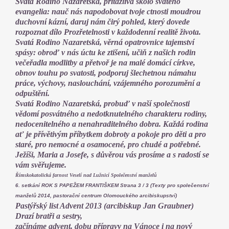
Svatá Rodino Nazaretská, přitažlivá školo svatého
evangelia: nauč nás napodobovat tvoje ctnosti moudrou
duchovní kázní, daruj nám čirý pohled, který dovede
rozpoznat dílo Prozřetelnosti v každodenní realitě života.
Svatá Rodino Nazaretská, věrná opatrovnice tajemství
spásy: obroď v nás úctu ke ztišení, učiň z našich rodin
večeřadla modlitby a přetvoř je na malé domácí církve,
obnov touhu po svatosti, podporuj šlechetnou námahu
práce, výchovy, naslouchání, vzájemného porozumění a
odpuštění.
Svatá Rodino Nazaretská, probuď v naší společnosti
vědomí posvátného a nedotknutelného charakteru rodiny,
nedocenitelného a nenahraditelného dobra. Každá rodina
ať je přívětivým příbytkem dobroty a pokoje pro děti a pro
staré, pro nemocné a osamocené, pro chudé a potřebné.
Ježíši, Maria a Josefe, s důvěrou vás prosíme a s radostí se
vám svěřujeme.
Římskokatolická farnost Veselí nad Lužnicí Společenství manželů
6. setkání ROK S PAPEŽEM FRANTIŠKEM Strana 3 / 3 (Texty pro společenství
manželů 2014, pastorační centrum Olomouckého arcibiskupství)
Pastýřský list Advent 2013 (arcibiskup Jan Graubner)
Drazí bratři a sestry,
začínáme advent, dobu přípravy na Vánoce i na nový