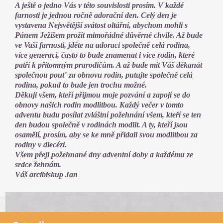
A ještě o jedno Vás v této souvislosti prosím. V každé
farnosti je jednou ročně adorační den. Celý den je
vystavena Nejsvětější svátost oltářní, abychom mohli s
Pánem Ježíšem prožít mimořádné důvěrné chvíle. Až bude
ve Vaší farnosti, jděte na adoraci společně celá rodina,
více generací, často to bude znamenat i více rodin, které
patří k přítomným prarodičům. A až bude mít Váš děkanát
společnou pouť za obnovu rodin, putujte společně celá
rodina, pokud to bude jen trochu možné.
Děkuji všem, kteří přijmou moje pozvání a zapojí se do
obnovy našich rodin modlitbou. Každý večer v tomto
adventu budu posílat zvláštní požehnání všem, kteří se ten
den budou společně v rodinách modlit. A ty, kteří jsou
osamělí, prosím, aby se ke mně přidali svou modlitbou za
rodiny v diecézi.
Všem přeji požehnané dny adventní doby a každému ze
srdce žehnám.
Váš arcibiskup Jan