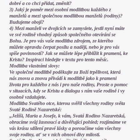
dobré a co chci přidat, změnit?
3) Jaký je poměr mezi osobní modlitbou každého z
manželů a mezi společnou modlitbou manželů (rodiny)?
Budujeme obojí?
4) Mezi manželi ve dvojicích se zamyslete, jestli nyní máte
ve své rodině vhodný způsob společného otevírání se
Bohu. Je pro vás vaše modlitba zdrojem, ze kterého
můžete opravdu čerpat posilu a naději, nebo je pro vás
spíše povinností? Jak se můžete lépe přiblížit k prameni, ke
Kristu? Inspiraci hledejte v textu pro tento měsíc.
Modlitba vlastními slovy:
Ve společné modlitbě poděkujte za Boží trpělivost, která
nás znovu a znovu přivádí k modlitbě jako k prameni
života pro každého z nás i pro naše rodiny, Proste o pomoc
v situacích, kdy se Kristu a dialogu s ním vaše rodině i vy
osobně vzdalujete.
Modlitba Svatého otce, kterou svěřil všechny rodiny světa
Svaté Rodině Nazaretské:
„Ježíši, Maria a Josefe, k vám, Svatá Rodino Nazaretská,
obracíme svůj žasnoucí a důvěřující pohled; rozjímáme ve
vás krásu sdílení pravé lásky a poroučíme vám všechny
svoje rodiny, ať se v nich obnoví divy milosti.