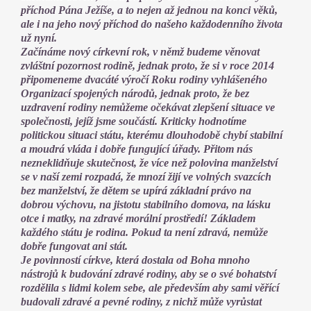
příchod Pána Ježíše, a to nejen až jednou na konci věků,
ale i na jeho nový příchod do našeho každodenního života
už nyní.
Začínáme nový církevní rok, v němž budeme věnovat
zvláštní pozornost rodině, jednak proto, že si v roce 2014
připomeneme dvacáté výročí Roku rodiny vyhlášeného
Organizací spojených národů, jednak proto, že bez
uzdravení rodiny nemůžeme očekávat zlepšení situace ve
společnosti, jejíž jsme součástí. Kriticky hodnotíme
politickou situaci státu, kterému dlouhodobě chybí stabilní
a moudrá vláda i dobře fungující úřady. Přitom nás
nezneklidňuje skutečnost, že více než polovina manželství
se v naší zemi rozpadá, že mnozí žijí ve volných svazcích
bez manželství, že dětem se upírá základní právo na
dobrou výchovu, na jistotu stabilního domova, na lásku
otce i matky, na zdravé morální prostředí! Základem
každého státu je rodina. Pokud ta není zdravá, nemůže
dobře fungovat ani stát.
Je povinností církve, která dostala od Boha mnoho
nástrojů k budování zdravé rodiny, aby se o své bohatství
rozdělila s lidmi kolem sebe, ale především aby sami věřící
budovali zdravé a pevné rodiny, z nichž může vyrůstat