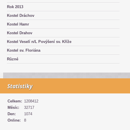
Rok 2013
Kostel Dráchov
Kostel Hamr
Kostel Drahov
Kostel Veselí n/L Povýšení sv. Kříže
Kostel sv. Floriána
Různé
Statistiky
Celkem:
1208412
Měsíc:
32717
Den:
1074
Online:
8