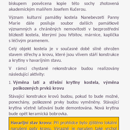
biskupem posvěcena kopie této sochy zhotovená
akademickým malířem Josefem Kučerou.
Význam kulturní památky kostela Nanebevzetí Panny
Marie dále posiluje soubor dalších památkově
významných a chráněných nemovitostí v bezprostřední
blízkosti kostela, kterými jsou hřbitov, márnice, kaplička
s léčivým pramenem.
Celý objekt kostela je v současné době silně ohrožen
stavem střechy a krovu, které jsou vlivem stáří konstrukce
a krytiny v havarijním stavu.
V rámci chystané rekonstrukce budou realizovány
následující aktivity:
Výměna latí a střešní krytiny kostela, výměna
poškozených prvků krovu
Stávající konstrukce krovů budou, pokud to bude možné,
ponechány, poškozené prvky budou vyměněny. Stávající
krytina včetně laťování bude demontována. Nová krytina
bude opět keramická bobrovka.
Havarijní stav krovu:
Při prohlídce bylo zjištěno lokální
narušení paty krovu. Výrazně je narušen také vrchol