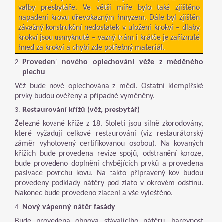
valby presbytáře. Ve větší míře bylo také zjištěno
napadení krovu dřevokazným hmyzem. Dále byl zjištěn
závažný konstrukční nedostatek v uložení krokví – dlaby
krokví jsou usmyknuté – vazný trám i krátče je zaříznuté
hned za krokví a chybí zde potřebný materiál.
Provedení nového oplechování věže z měděného
plechu
Věž bude nově oplechována z mědi. Ostatní klempířské
prvky budou ověřeny a případně vyměněny.
Restaurování křížů (věž, presbytář)
Železné kované kříže z 18. Století jsou silně zkorodovány,
které vyžadují celkové restaurování (viz restaurátorský
záměr vyhotovený certifikovanou osobou). Na kovaných
křížích bude provedena revize spojů, odstranění koroze,
bude provedeno doplnění chybějících prvků a provedena
pasivace povrchu kovu. Na takto připravený kov budou
provedeny podklady nátěry pod zlato v okrovém odstínu.
Nakonec bude provedeno zlacení a vše vyleštěno.
Nový vápenný nátěr fasády
Bude provedena obnova stávajícího nátěru, barevnost