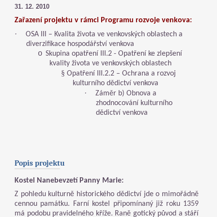
31. 12. 2010
Zařazení projektu v rámci Programu rozvoje venkova:
·
OSA III – Kvalita života ve venkovských oblastech a
diverzifikace hospodářství venkova
o
Skupina opatření III.2 - Opatření ke zlepšení
kvality života ve venkovských oblastech
§
Opatření III.2.2 – Ochrana a rozvoj
kulturního dědictví venkova
·
Záměr b) Obnova a
zhodnocování kulturního
dědictví venkova
Popis projekt
u
Kostel Nanebevzetí Panny Marie:
Z pohledu kulturně historického dědictví jde o mimořádně
cennou památku. Farní kostel připomínaný již roku 1359
má podobu pravidelného kříže. Raně gotický původ a stáří