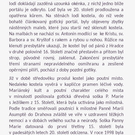
lodi dokládají zazděná uzounká okénka, z nichž jedno blíže
portálu je odkryto. Loď byla ve 20. století prodloužena a
opatřena kůrem. Na stěnách lodi kostela, do níž vede
bohatě článkovaný gotický portál, byly objeveny zbytky
nástěnných maleb, které jsou starší než sklenutí kostela.
Na malbách se nachází sv. Antonín modlící se ke Kristu, sv.
Barbora a sv. Kryštof s rakem a rybou u nohou. Růžice na
klenutí presbytáře ukazují, že kostel byl od pánů z Hradce
v druhé polovině 16. Století značně přestavěn a přitom byl
strop, původně rovný, zaklenut. Zakončení presbytáře
třemi stranami nepravidelného osmihranu a zesílené
opěrnými pilíři, pochází z doby pozdní gotiky.
Již v době středověku proslul kostel jako poutní místo.
Nedaleko kostela vyvěrá v kapličce pramen léčivé vody.
Mariánský kult a poutní charakter celého místa
v minulosti posilovala gotická dřevěná soška P. Marie
s Ježíškem z 15. Století, která byla uctívána jako milostná.
Podle tradice směřovali poutníci k milostné Panně Marii
Asumptě do Drahova zvláště ve víře v uzdravení těžkých
nemocí a v dobách velkého sucha a neúrody. Soška Panny
Marie datovaná do první třetiny 15. století byla
v padesátých letech 20. století odcizena. V roce 1998 byla