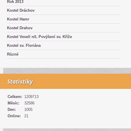
Rok 2013
Kostel Dráchov
Kostel Hamr
Kostel Drahov
Kostel Veselí n/L Povýšení sv. Kříže
Kostel sv. Floriána
Různé
Statistiky
Celkem:
1209713
Měsíc:
32586
Den:
1005
Online:
21