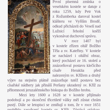
První písemná zmínka o
veselském kostele se datuje z
roku 1259, kdy Petr Vok
z Rožumberka daroval kostel
klášteru ve Vyšším Brodě,
odkud přicházeli do Veselí nad
Lužnicí řeholní kněží
vykonávat duchovní správu.
V roce 1407 byl
v kostele zřízen oltář Božího
Těla a sv. Kateřiny. V kostele
se nacházel i oltářní obraz,
který pocházel ze 16. století a
znázorňoval postavu klečícího
císaře Heraklia před
nalezeným sv. Křížem a druhý
výjev na stejném plátně znázorňuje tutéž postavu bez
císařské nádhery jak přináší Peršany ukradený sv. Kříž za
přítomnosti jeruzalémského biskupa do Božího hrobu.
Mezi lety 1600 a 1628 se v kostele přijímalo
podobojí a po skončení třicetileté války měl zůstat chrám
pustý. Dále se letopisci se zmiňují o tom, že v roce 1651
proběhlo zasvěcení kostela sv. Kříži. Zůstává otázkou,