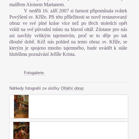
malířem Aloisem Martanem.
V neděli 16. září 2007 si farnost připomínala svátek
Povýšení sv. Kříže. Při této příležitosti se nově restaurovaný
obraz ve své plné kráse více než po třech stoletích opět
vrátil na své původní místo na hlavní oltář. Zůstane pro nás
asi navždy velikým tajemstvím, proč se to děje po tak
dlouhé době. Kéž nás pohled na tento obraz sv. Kříže, se
kterým je spojeno mnoho tajemného, bude uvádět k stále
hlubšímu poznávání Ježíše Krista.
Fotogalerie.
Náhledy fotografií ze složky
Oltářní obraz