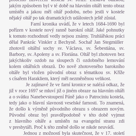
jakým způsobem byl v té době na hlavním oltáři tento obraz
umístěn a jakou měl oltář podobu, nebo jestli v kostele
nějaký oltář po tak dramatických událostech ještě zůstal.
Farní kronika uvádí, že v letech 1684-1690 byl
pořízen v kostele nový ranně barokní oltář. Jaké pohnutky
k tomuto rozhodnutí vedly nejsou známy. Truhlářskou práci
dělal Pankrác Vinkler z Bechyně. Sochař Jan Stegmüller
zhotovil oltářní sochy sv. Václava, sv. Šebestiána, sv.
Barbory, sv. Apoleny a sv. Floriána. Oltář byl zhotoven bez
jakýchkoliv ozdob na sloupech či ozdobného lemování
kolem oltářních obrazů. Do nově zhotoveného barokního
oltáře byl vložen původní obraz s tématikou sv. Kříže
s císařem Harakliem, který měl nezměněnou velikost.
Je zajímavé že ve farní kronice se nalézá odkaz, že
již v roce 1697 se mluví již o jiném obraze na hlavním oltáři
a o svátku Nanebevstoupení Páně jako o Patrociniu kostela,
tedy jako o hlavní slavnosti veselské farnosti. To znamená,
že došlo k výměně původního obrazu s obrazem novým.
Původní obraz byl pravděpodobně v této době vyjmut
z hlavního oltáře a umístěn na evangelní stranu zdi
v presbytáři. Proč k této změně došlo se nikde neuvádí.
Jednou z možností byla skutečnost, že v 17. století