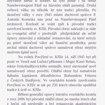
obyvatelé města si dodnes na tyto poutě i na obraz
Nanebevstoupení Páně na hlavním oltáři pamatují. Druhá
světová válka na několik let tuto tradici přerušila. Po
skončení války v roce 1945 místní duchovní správce P.
Antonín Komrska tuto pouť na Nanebevstoupení Páně
neobnovil. Rozhodl se vrátit zpět k původní tradici
zasvěcení kostela sv. Kříži. Původní obraz nalézající se stále
na evangelní stěně v presbytáři
předpokládal ale určité
úpravy rámování a nákladné restaurování, na které nebyly
po právě skončené válce asi finanční prostředky, proto
nechal místní duchovní správce namalovat obraz stejným
motivem úplně nový.
Na svátek Povýšení sv. Kříže 14. září 1945 byl při
pouti ve Veselí nad Lužnicí přítomen i Msgre Karel Reban,
rektor českobudějovického semináře, který slavnostně nově
namalovaný obraz posvětil. Oltářní obraz byl namalován
štábním kapitánem dělostřelectva Bohumilem Fritzem
z Českých Budějovic. Ve veselském kostele zasvěceném
Povýšení sv. Kříže se tak po 250 letech obnovila opuštěná
tradice k úctě sv. Kříže.
Během generální opravy interiéru veselského kostela
v roce 2006 byl původní oltářní obraz po mnoha letech sňat
z boční zdi presbytáře a byl restaurován akademickým