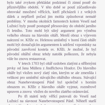
bylo také zvykem překládat podzimní či zimní poutě do
příznivějšího období. V této době se poutí zúčastňovalo
obrovské množství věřících, kteří přicházeli i z velkých
dálek a nepřízeň počasí jim mohla způsobovat nemalé
problémy. V mnoha okolních farnostech kolem Veselí nad
Lužnicí byly poutě postupně přesouvány do období jarního
či letního. Toto mohl být silný argument pro výměnu
velkého obrazu na hlavním oltáři. Menší obraz s výjevem
nalezení sv. Kříže sv. Helenou umístěný v horní části oltáře
mohl být dostačujícím argumentem k udržení vzpomínky na
původní zasvěcení kostela sv. Kříži. Je možné, že byl
původní oltářní obraz tehdy natolik poškozen, že nebyla
vůle ho znovu restaurovat.
V letech 1703 byl oltář ozdoben zlatými a stříbrnými
prvky od Jana Müllera z Jindřichova Hradce. Do hlavního
oltáře byl vložen nový zlatý rám, kterým se ale zmenšila i
velikost pro umístění stávajícího oltářního obrazu. Stávající
obraz Nanebevstoupení Páně byl společně s horním
obrazem sv. Kříže z hlavního oltáře vyjmut, rozměrově
upraven a znovu
vložen do nového zlatého orámování.
Po tři staletí tedy věřící putovali do Veselí nad
Lužnicí na slavnost Nanebevstoupení Páně. Někteří starší