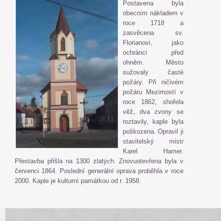
Postavena byla
obecním nákladem v
roce 1718 a
zasvěcena sv.
Florianovi, jako
ochránci před
ohněm. Město
sužovaly časté
požáry. Při ničivém
požáru Mezimostí v
roce 1862, shořela
věž, dva zvony se
roztavily, kaple byla
poškozena. Opravil ji
stavitelský mistr
Karel Hamer.
Přestavba přišla na 1300 zlatých. Znovuotevřena byla v
červenci 1864. Poslední generální oprava proběhla v roce
2000. Kaple je kulturní památkou od r. 1958.