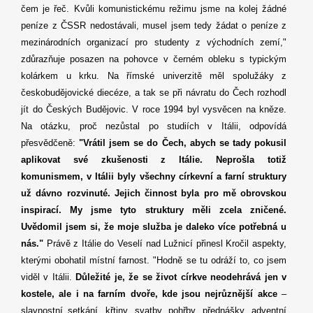
čem je řeč. Kvůli komunistickému režimu jsme na kolej žádné
peníze z ČSSR nedostávali, musel jsem tedy žádat o peníze z
mezinárodních organizací pro studenty z východních zemí,"
zdůrazňuje posazen na pohovce v černém obleku s typickým
kolárkem u krku. Na římské univerzitě měl spolužáky z
českobudějovické diecéze, a tak se při návratu do Čech rozhodl
jít do Českých Budějovic. V roce 1994 byl vysvěcen na kněze.
Na otázku, proč nezůstal po studiích v Itálii, odpovídá
přesvědčeně:
"Vrátil jsem se do Čech, abych se tady pokusil
aplikovat své zkušenosti z Itálie. Neprošla totiž
komunismem, v Itálii byly všechny církevní a farní struktury
už dávno rozvinuté. Jejich činnost byla pro mě obrovskou
inspirací. My jsme tyto struktury měli zcela zničené.
Uvědomil jsem si, že moje služba je daleko více potřebná u
nás."
Právě z Itálie do Veselí nad Lužnicí přinesl Kročil aspekty,
kterými obohatil místní farnost. "Hodně se tu odráží to, co jsem
viděl v Itálii.
Důležité je, že se život církve neodehrává jen v
kostele, ale i na farním dvoře, kde jsou nejrůznější akce
–
slavnostní setkání, křtiny, svatby, pohřby, přednášky, adventní