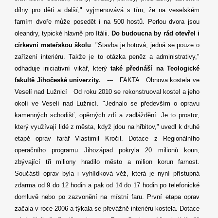
dílny pro děti a další," vyjmenovává s tím, že na veselském
farním dvoře může posedět i na 500 hostů. Perlou dvora jsou
oleandry, typické hlavně pro Itálii.
Do budoucna by rád otevřel i
církevní mateřskou školu
. "Stavba je hotová, jedná se pouze o
zařízení interiéru. Takže je to otázka peněz a administrativy,"
odhaduje iniciativní vikář, který
také přednáší na Teologické
fakultě Jihočeské univerzity.
--- FAKTA Obnova kostela ve
Veselí nad Lužnicí Od roku 2010 se rekonstruoval kostel a jeho
okolí ve Veselí nad Lužnicí. "Jednalo se především o opravu
kamenných schodišť, opěrných zdí a zadláždění. Je to prostor,
který využívají lidé z města, když jdou na hřbitov," uvedl k druhé
etapě oprav farář Vlastimil Kročil. Dotace z Regionálního
operačního programu Jihozápad pokryla 20 milionů koun,
zbývající tři miliony hradilo město a milion korun farnost.
Součástí oprav byla i vyhlídková věž, která je nyní přístupná
zdarma od 9 do 12 hodin a pak od 14 do 17 hodin po telefonické
domluvě nebo po zazvonění na místní faru. První etapa oprav
začala v roce 2006 a týkala se převážně interiéru kostela. Dotace