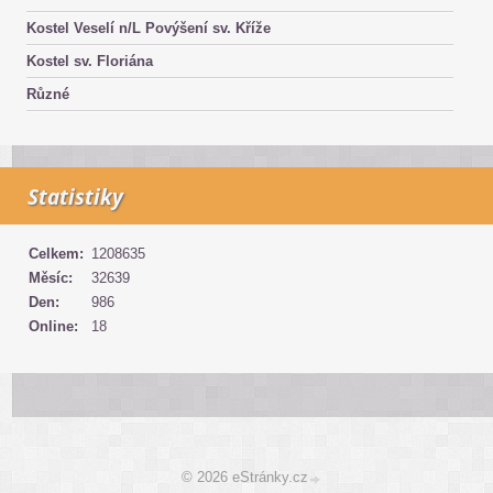
Kostel Veselí n/L Povýšení sv. Kříže
Kostel sv. Floriána
Různé
Statistiky
Celkem:
1208635
Měsíc:
32639
Den:
986
Online:
18
© 2026 eStránky.cz