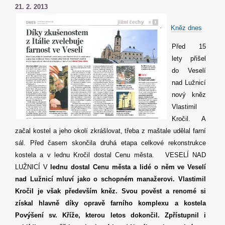
21. 2. 2013
·
Kněz dnes
Před 15
lety přišel
do Veselí
nad Lužnicí
nový kněz
Vlastimil
Kročil. A
začal kostel a jeho okolí zkrášlovat, třeba z maštale udělal farní
sál. Před časem skončila druhá etapa celkové rekonstrukce
kostela a v lednu Kročil dostal Cenu města. VESELÍ NAD
LUŽNICÍ V
lednu dostal Cenu města a lidé o něm ve Veselí
nad Lužnicí mluví jako o schopném manažerovi. Vlastimil
Kročil je však především kněz.
Svou pověst a renomé si
získal hlavně díky opravě farního komplexu a kostela
Povýšení sv. Kříže, kterou letos dokončil. Zpřístupnil i