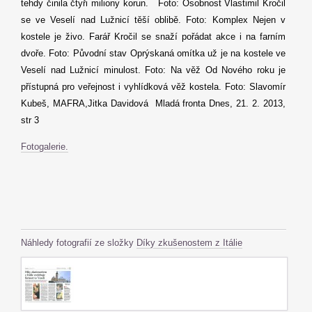
tehdy činila čtyři miliony korun. Foto: Osobnost Vlastimil Kročil
se ve Veselí nad Lužnicí těší oblibě. Foto: Komplex Nejen v
kostele je živo. Farář Kročil se snaží pořádat akce i na farním
dvoře. Foto: Původní stav Oprýskaná omítka už je na kostele ve
Veselí nad Lužnicí minulost. Foto: Na věž Od Nového roku je
přístupná pro veřejnost i vyhlídková věž kostela. Foto: Slavomír
Kubeš, MAFRA,Jitka Davidová Mladá fronta Dnes, 21. 2. 2013,
str 3
Fotogalerie.
Náhledy fotografií ze složky
Díky zkušenostem z Itálie