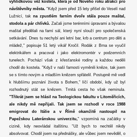
vyhlídkovou věž kostela, která je od Nového roku atrakcí pro
návštěvníky města.
"Když jsem před 15 lety přišel do Veselí nad
Lužnicí, tak
na zpustlém farním dvoře stála pouze maštal,
stodola a pár chlívků.
Začali jsme terénními úpravami a bývalou
maštal předělali na farní sál, který nyní slouží pro společenská
setkávání. Dnes tu nechybí ani letní bar, krb a centrum pro děti a
mládež," popisuje 51 letý vikář Kročil. Rodák z Brna se vyučil
elektrikářem a pracoval i jako elektromontér v podzemních
tunelech. Pochází však z křesťanské rodiny a každou neděli
chodil do kostela. "Když v naší farnosti vyměnili kněze, tak jsem
se s tímto novým a mladším knězem spřátelil. Postupně mě vedl
k hlubšímu poznání života s Bohem," líčí období, kdy už byl
rozhodnutý stát se knězem. Trnitá cesta ho však neminula.
"Třikrát jsem se hlásil na Teologickou fakultu v Litoměřicích,
ale nikdy mě nepřijali. Tak jsem se rozhodl v roce 1988
emigrovat do Itálie a v Římě okamžitě nastoupil na
Papežskou Lateránskou univerzitu,
" vzpomíná na začátky v
cizině, kdy neovládal italštinu. "Už bych to nechtěl nikdy
absolvovat. Chodil jsem na přednášky, ale vůbec jsem nevěděl, o