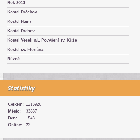
Rok 2013
Kostel Dráchov
Kostel Hamr
Kostel Drahov
Kostel Veselí n/L Povýšení sv. Kříže
Kostel sv. Floriána
Různé
Statistiky
Celkem:
1213920
Měsíc:
33887
Den:
1543
Online:
22