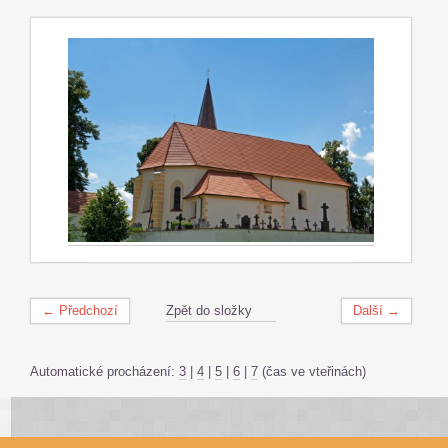
← Předchozí
Zpět do složky
Další →
Automatické procházení:
3
|
4
|
5
|
6
|
7
(čas ve vteřinách)