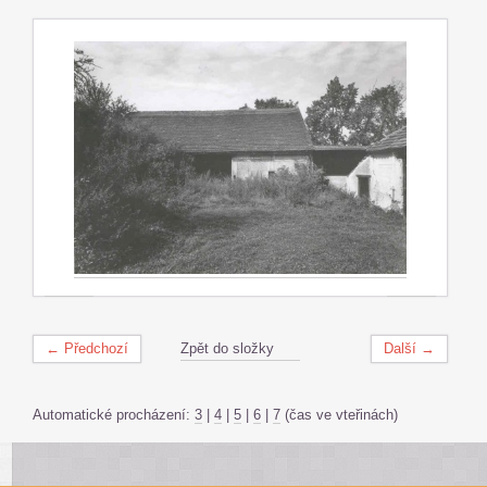
← Předchozí
Zpět do složky
Další →
Automatické procházení:
3
|
4
|
5
|
6
|
7
(čas ve vteřinách)