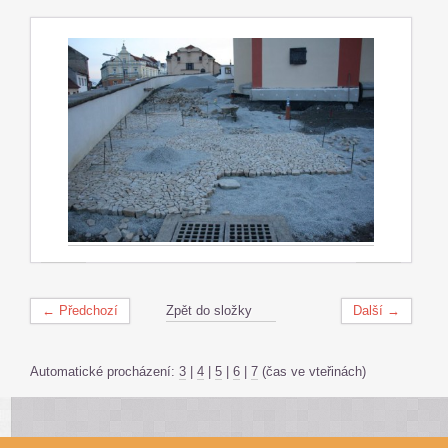
← Předchozí
Zpět do složky
Další →
Automatické procházení:
3
|
4
|
5
|
6
|
7
(čas ve vteřinách)