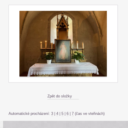
Zpět do složky
Automatické procházení:
3
|
4
|
5
|
6
|
7
(čas ve vteřinách)