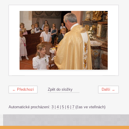
← Předchozí
Zpět do složky
Další →
Automatické procházení:
3
|
4
|
5
|
6
|
7
(čas ve vteřinách)