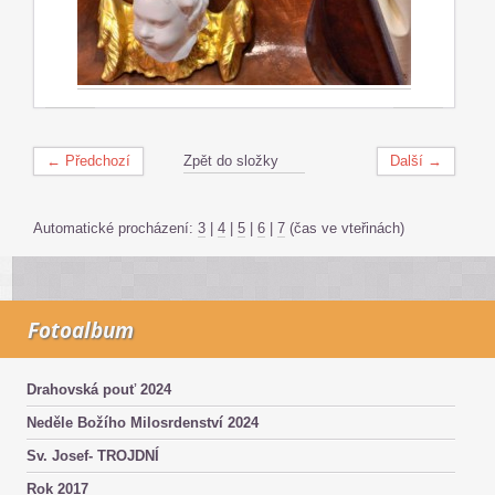
← Předchozí
Zpět do složky
Další →
Automatické procházení:
3
|
4
|
5
|
6
|
7
(čas ve vteřinách)
Fotoalbum
Drahovská pouť 2024
Neděle Božího Milosrdenství 2024
Sv. Josef- TROJDNÍ
Rok 2017