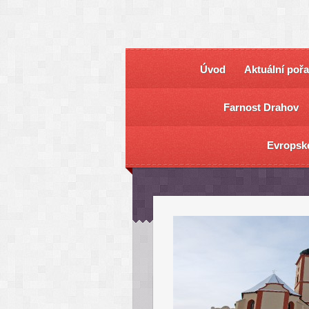
Úvod
Aktuální poř
Farnost Drahov
Evropsk