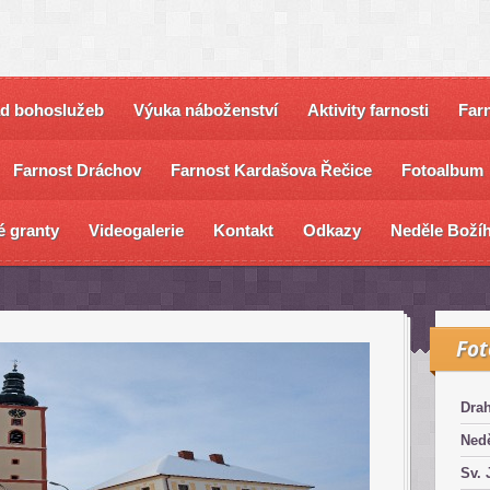
ad bohoslužeb
Výuka náboženství
Aktivity farnosti
Farn
Farnost Dráchov
Farnost Kardašova Řečice
Fotoalbum
é granty
Videogalerie
Kontakt
Odkazy
Neděle Božíh
Fo
Dra
Nedě
Sv. 