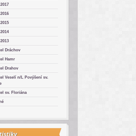
 2017
 2016
 2015
 2014
 2013
el Dráchov
tel Hamr
el Drahov
el Veselí n/L Povýšení sv.
e
el sv. Floriána
né
tistiky