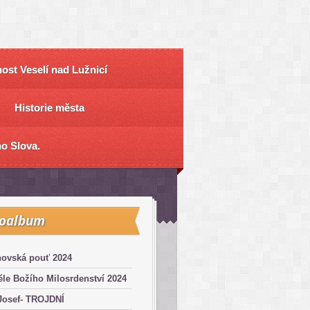
ost Veselí nad Lužnicí
Historie města
o Slova.
toalbum
hovská pouť 2024
le Božího Milosrdenství 2024
Josef- TROJDNÍ