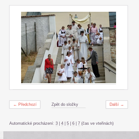
← Předchozí
Zpět do složky
Další →
Automatické procházení:
3
|
4
|
5
|
6
|
7
(čas ve vteřinách)