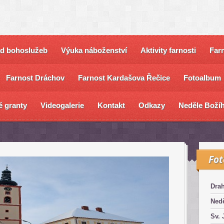
ad bohoslužeb
Výuka náboženství
Aktivity farnosti
Farn
Farnost Dráchov
Farnost Kardašova Řečice
Fotoalbum
é granty
Videogalerie
Kontakt
Odkazy
Neděle Božíh
Fo
Dra
Nedě
Sv. 