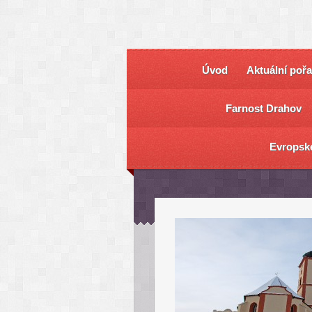
Úvod
Aktuální poř
Farnost Drahov
Evropsk