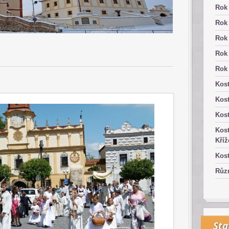
Rok
Rok
Rok
Rok
Rok
Kost
Kos
Kost
Kost
Kříž
Kost
Růz
Sta