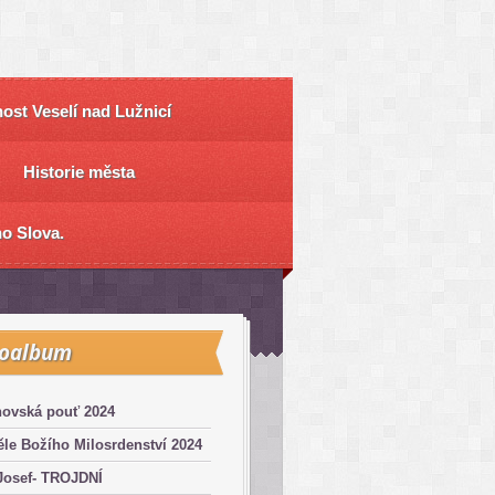
ost Veselí nad Lužnicí
Historie města
o Slova.
toalbum
hovská pouť 2024
le Božího Milosrdenství 2024
Josef- TROJDNÍ