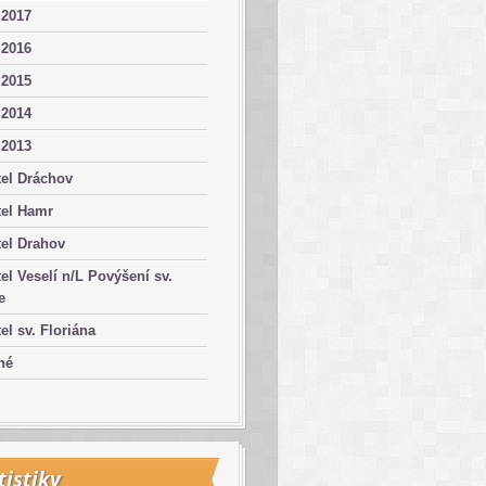
 2017
 2016
 2015
 2014
 2013
el Dráchov
tel Hamr
el Drahov
el Veselí n/L Povýšení sv.
e
el sv. Floriána
né
tistiky