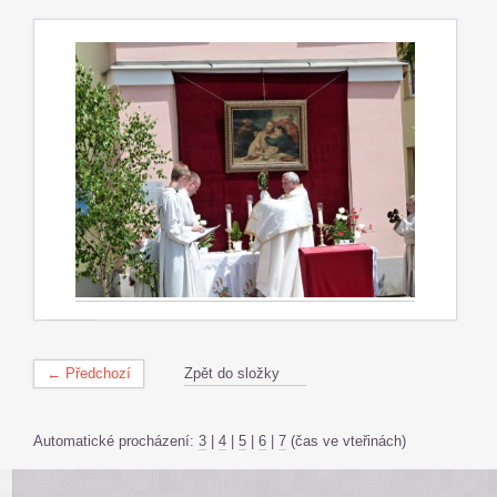
← Předchozí
Zpět do složky
Automatické procházení:
3
|
4
|
5
|
6
|
7
(čas ve vteřinách)