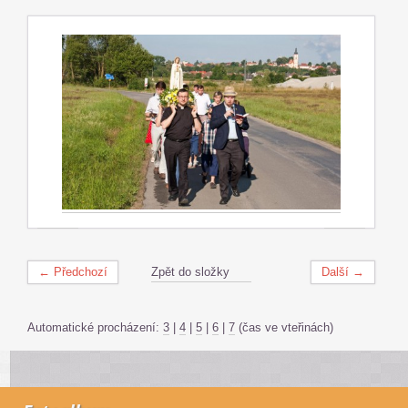
← Předchozí
Zpět do složky
Další →
Automatické procházení:
3
|
4
|
5
|
6
|
7
(čas ve vteřinách)