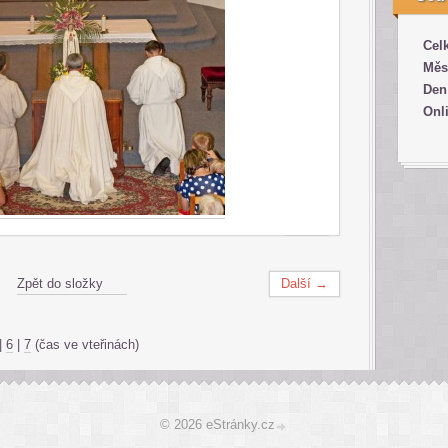
Cel
Měs
Den
Onl
Zpět do složky
Další →
|
6
|
7
(čas ve vteřinách)
© 2026 eStránky.cz