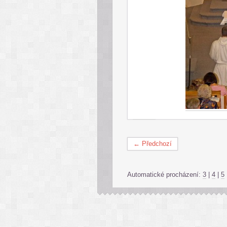
← Předchozí
Automatické procházení:
3
|
4
|
5