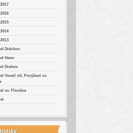
 2017
 2016
 2015
 2014
 2013
el Dráchov
tel Hamr
el Drahov
el Veselí n/L Povýšení sv.
e
el sv. Floriána
né
tistiky