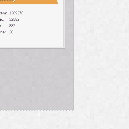
kem:
1209276
íc:
32592
:
882
ine:
20