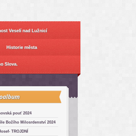
ost Veselí nad Lužnicí
Historie města
o Slova.
toalbum
hovská pouť 2024
le Božího Milosrdenství 2024
Josef- TROJDNÍ