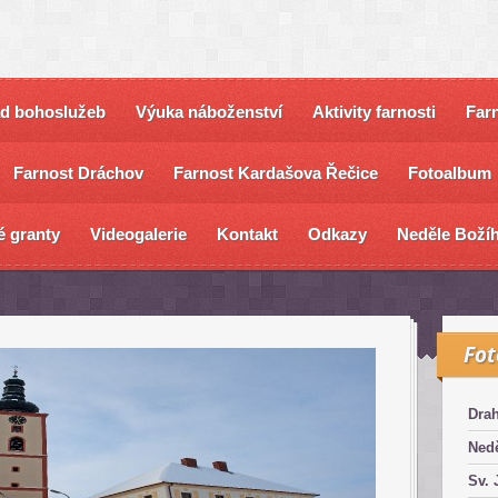
ad bohoslužeb
Výuka náboženství
Aktivity farnosti
Farn
Farnost Dráchov
Farnost Kardašova Řečice
Fotoalbum
é granty
Videogalerie
Kontakt
Odkazy
Neděle Božíh
Fo
Dra
Nedě
Sv. 