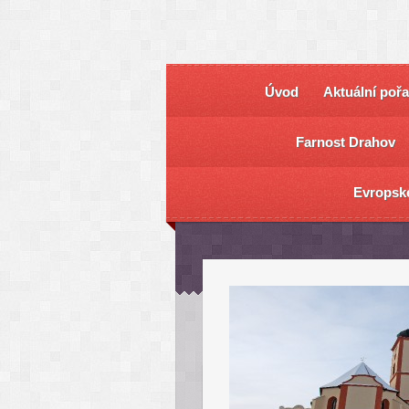
Úvod
Aktuální poř
Farnost Drahov
Evropsk