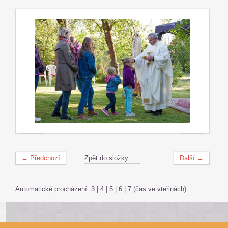
← Předchozí
Zpět do složky
Další →
Automatické procházení:
3
|
4
|
5
|
6
|
7
(čas ve vteřinách)