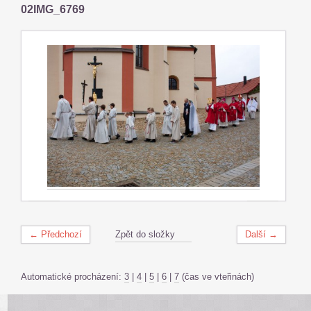
02IMG_6769
← Předchozí
Zpět do složky
Další →
Automatické procházení:
3
|
4
|
5
|
6
|
7
(čas ve vteřinách)