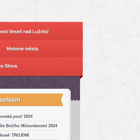
ost Veselí nad Lužnicí
Historie města
o Slova.
toalbum
hovská pouť 2024
le Božího Milosrdenství 2024
Josef- TROJDNÍ