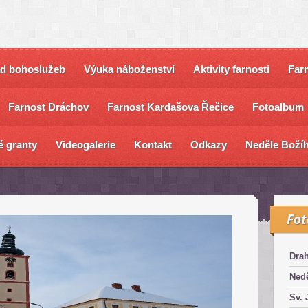
ad bohoslužeb
Výuka náboženství
Aktivity farnosti
Farn
Farnost Dráchov
Farnost Kardašova Řečice
Fotoalbum
é granty
Videogalerie
Kontakt
Odkazy
Neděle Božíh
Fo
Dra
Nedě
Sv. 