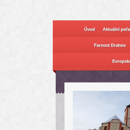
Úvod
Aktuální poř
Farnost Drahov
Evropsk