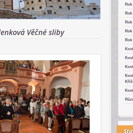
Rok
Rok
Rok
lenková Věčné sliby
Rok
Rok
Kost
Kos
Kost
Kost
Kříž
Kost
Růz
Sta