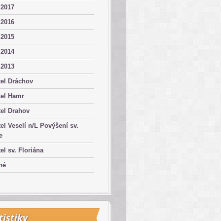
 2017
 2016
 2015
 2014
 2013
el Dráchov
tel Hamr
el Drahov
el Veselí n/L Povýšení sv.
e
el sv. Floriána
né
tistiky