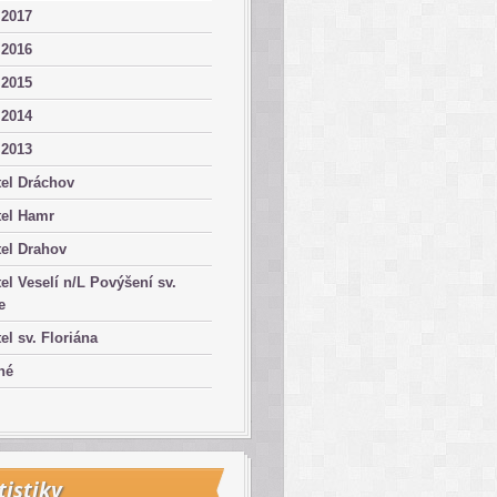
 2017
 2016
 2015
 2014
 2013
el Dráchov
tel Hamr
el Drahov
el Veselí n/L Povýšení sv.
e
el sv. Floriána
né
tistiky