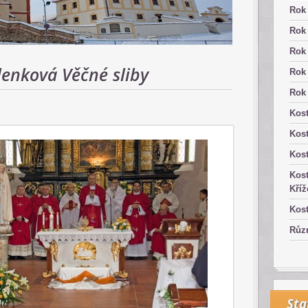
Rok
Rok
Rok
lenková Věčné sliby
Rok
Rok
Kost
Kos
Kost
Kost
Kříž
Kost
Růz
Sta