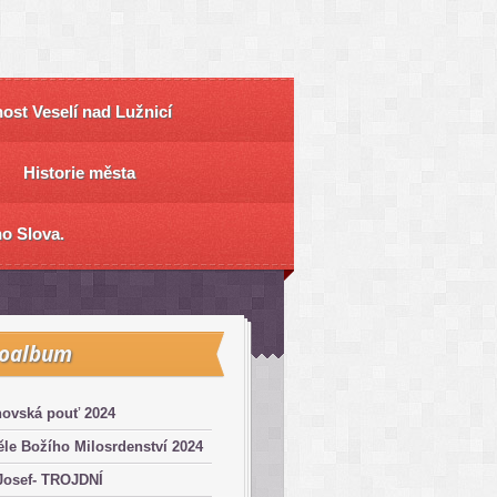
ost Veselí nad Lužnicí
Historie města
o Slova.
toalbum
hovská pouť 2024
le Božího Milosrdenství 2024
Josef- TROJDNÍ