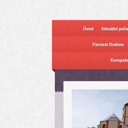
Úvod
Aktuální poř
Farnost Drahov
Evropsk