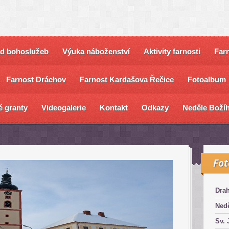
ad bohoslužeb
Výuka náboženství
Aktivity farnosti
Farn
Farnost Dráchov
Farnost Kardašova Řečice
Fotoalbum
é granty
Videogalerie
Kontakt
Odkazy
Neděle Božíh
Fo
Dra
Nedě
Sv. 