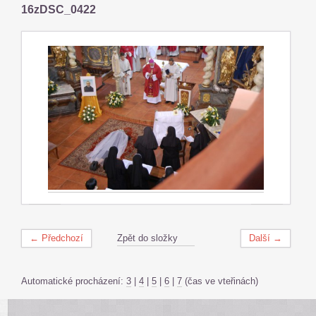
16zDSC_0422
← Předchozí
Zpět do složky
Další →
Automatické procházení:
3
|
4
|
5
|
6
|
7
(čas ve vteřinách)