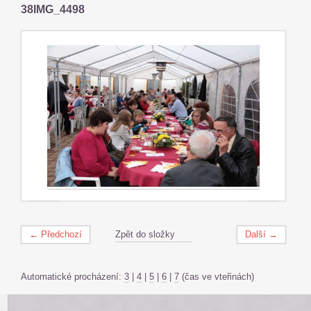
38IMG_4498
← Předchozí
Zpět do složky
Další →
Automatické procházení:
3
|
4
|
5
|
6
|
7
(čas ve vteřinách)