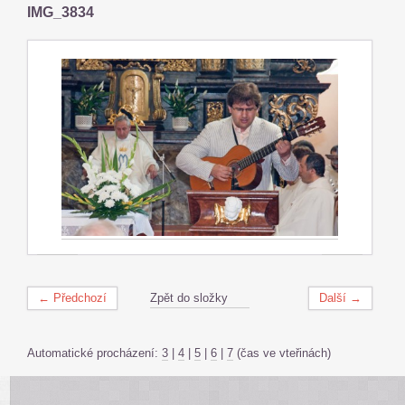
IMG_3834
← Předchozí
Zpět do složky
Další →
Automatické procházení:
3
|
4
|
5
|
6
|
7
(čas ve vteřinách)