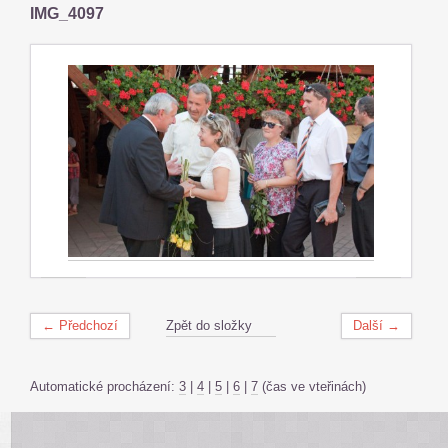
IMG_4097
← Předchozí
Zpět do složky
Další →
Automatické procházení:
3
|
4
|
5
|
6
|
7
(čas ve vteřinách)