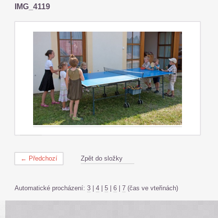
IMG_4119
← Předchozí
Zpět do složky
Automatické procházení:
3
|
4
|
5
|
6
|
7
(čas ve vteřinách)