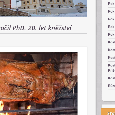
Rok
Rok
Rok
očil PhD. 20. let kněžství
Rok
Rok
Kost
Kos
Kost
Kost
Kříž
Kost
Růz
Sta