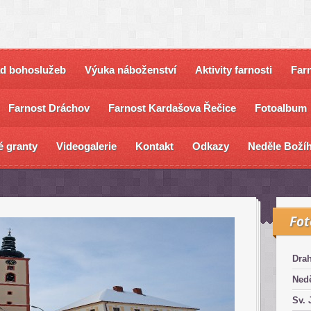
ad bohoslužeb
Výuka náboženství
Aktivity farnosti
Farn
Farnost Dráchov
Farnost Kardašova Řečice
Fotoalbum
é granty
Videogalerie
Kontakt
Odkazy
Neděle Božíh
Fo
Dra
Nedě
Sv. 