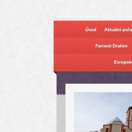
Úvod
Aktuální poř
Farnost Drahov
Evropsk