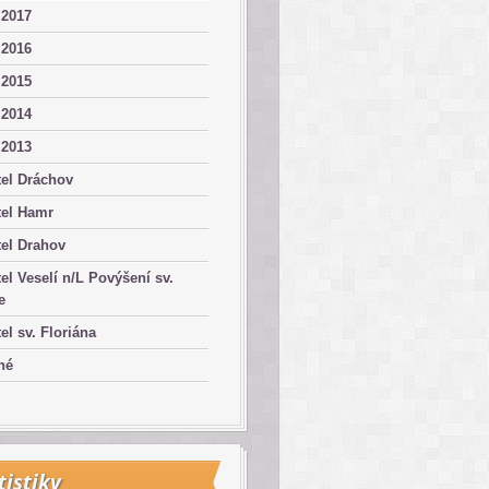
 2017
 2016
 2015
 2014
 2013
el Dráchov
tel Hamr
el Drahov
el Veselí n/L Povýšení sv.
e
el sv. Floriána
né
tistiky