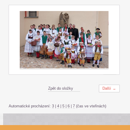
Zpět do složky
Další →
Automatické procházení:
3
|
4
|
5
|
6
|
7
(čas ve vteřinách)