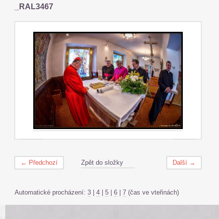
_RAL3467
← Předchozí
Zpět do složky
Další →
Automatické procházení:
3
|
4
|
5
|
6
|
7
(čas ve vteřinách)