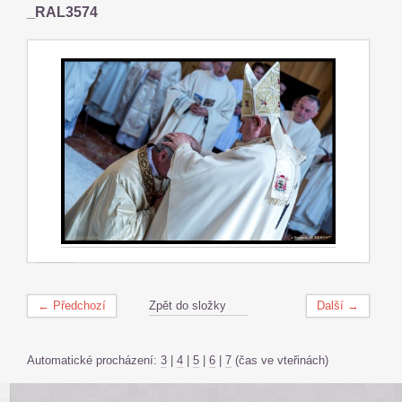
_RAL3574
← Předchozí
Zpět do složky
Další →
Automatické procházení:
3
|
4
|
5
|
6
|
7
(čas ve vteřinách)