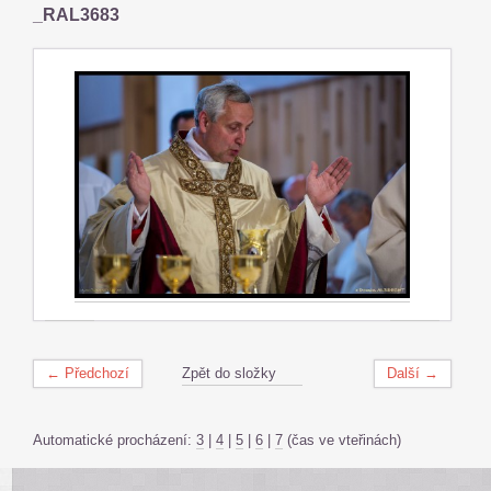
_RAL3683
← Předchozí
Zpět do složky
Další →
Automatické procházení:
3
|
4
|
5
|
6
|
7
(čas ve vteřinách)