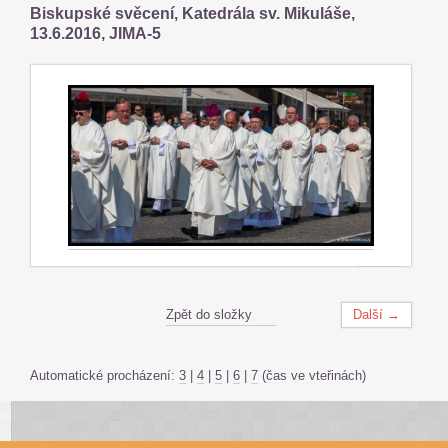
Biskupské svěcení, Katedrála sv. Mikuláše,
13.6.2016, JIMA-5
Zpět do složky
Další →
Automatické procházení:
3
|
4
|
5
|
6
|
7
(čas ve vteřinách)