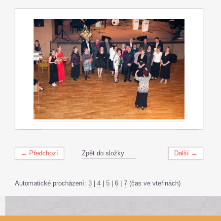
← Předchozí
Zpět do složky
Další →
Automatické procházení:
3
|
4
|
5
|
6
|
7
(čas ve vteřinách)