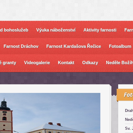
ad bohoslužeb
Výuka náboženství
Aktivity farnosti
Farn
Farnost Dráchov
Farnost Kardašova Řečice
Fotoalbum
é granty
Videogalerie
Kontakt
Odkazy
Neděle Božíh
Fo
Dra
Nedě
Sv. 