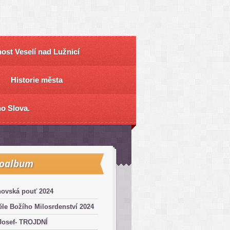
ost Veselí nad Lužnicí
Historie města
o Slova.
toalbum
hovská pouť 2024
le Božího Milosrdenství 2024
Josef- TROJDNÍ