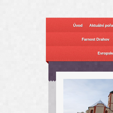
Úvod
Aktuální poř
Farnost Drahov
Evropsk