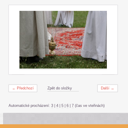
← Předchozí
Zpět do složky
Další →
Automatické procházení:
3
|
4
|
5
|
6
|
7
(čas ve vteřinách)