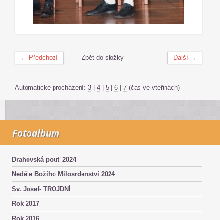
← Předchozí
Zpět do složky
Další →
Automatické procházení:
3
|
4
|
5
|
6
|
7
(čas ve vteřinách)
Fotoalbum
Drahovská pouť 2024
Neděle Božího Milosrdenství 2024
Sv. Josef- TROJDNÍ
Rok 2017
Rok 2016