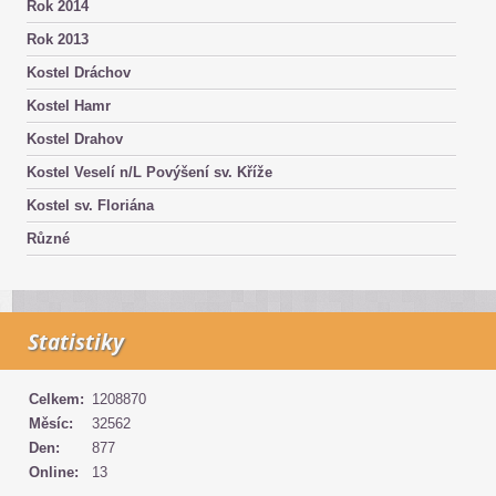
Rok 2014
Rok 2013
Kostel Dráchov
Kostel Hamr
Kostel Drahov
Kostel Veselí n/L Povýšení sv. Kříže
Kostel sv. Floriána
Různé
Statistiky
Celkem:
1208870
Měsíc:
32562
Den:
877
Online:
13