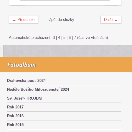
← Předchozí
Zpět do složky
Další →
Automatické procházení:
3
|
4
|
5
|
6
|
7
(čas ve vteřinách)
Fotoalbum
Drahovská pouť 2024
Neděle Božího Milosrdenství 2024
Sv. Josef- TROJDNÍ
Rok 2017
Rok 2016
Rok 2015