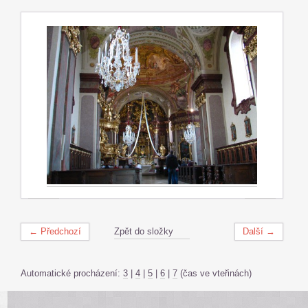
← Předchozí
Zpět do složky
Další →
Automatické procházení:
3
|
4
|
5
|
6
|
7
(čas ve vteřinách)