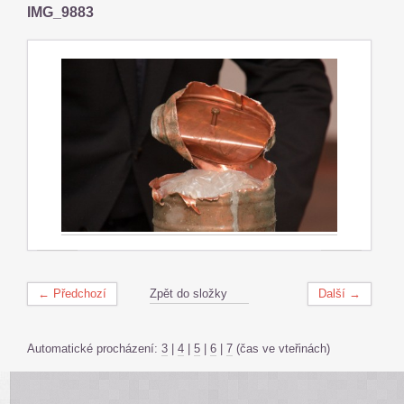
IMG_9883
← Předchozí
Zpět do složky
Další →
Automatické procházení:
3
|
4
|
5
|
6
|
7
(čas ve vteřinách)