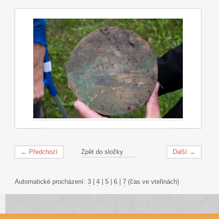
← Předchozí
Zpět do složky
Další →
Automatické procházení:
3
|
4
|
5
|
6
|
7
(čas ve vteřinách)