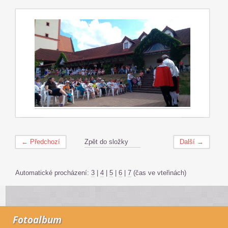
← Předchozí
Zpět do složky
Další →
Automatické procházení:
3
|
4
|
5
|
6
|
7
(čas ve vteřinách)
Fotoalbum