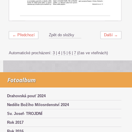
← Předchozí
Zpět do složky
Další →
Automatické procházení:
3
|
4
|
5
|
6
|
7
(čas ve vteřinách)
Fotoalbum
Drahovská pouť 2024
Neděle Božího Milosrdenství 2024
Sv. Josef- TROJDNÍ
Rok 2017
Rok 2016